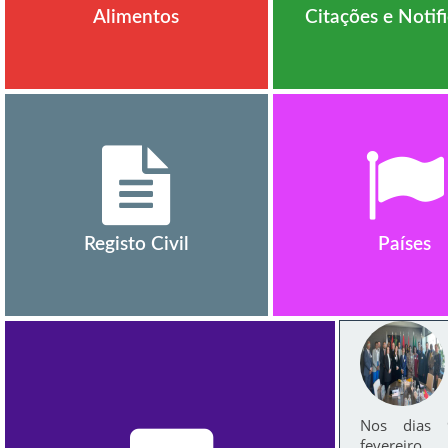
Alimentos
Citações e Notif
Registo Civil
Países
Nos dias
fevereir