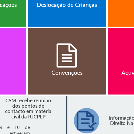
icações
Deslocação de Crianças
Convenções
Acti
CSM recebe reunião
dos pontos de
contacto em matéria
civil da RJCPLP
Informação
Direito Na
 9 e 10 de
o estiveram