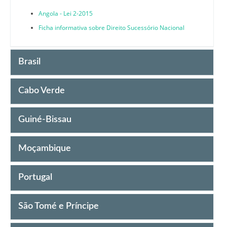
Angola - Lei 2-2015
Ficha informativa sobre Direito Sucessório Nacional
Brasil
Cabo Verde
Guiné-Bissau
Moçambique
Portugal
São Tomé e Príncipe