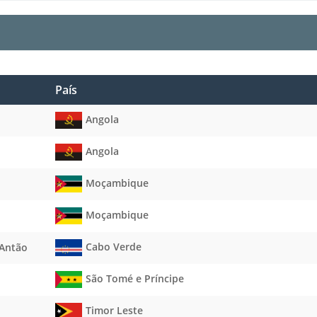
País
Angola
Angola
Moçambique
Moçambique
Cabo Verde
 Antão
São Tomé e Príncipe
Timor Leste