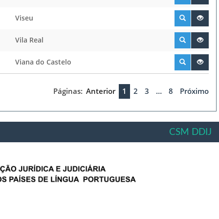
Viseu
Vila Real
Viana do Castelo
Páginas:
Anterior
1
2
3
…
8
Próximo
CSM DDIJ